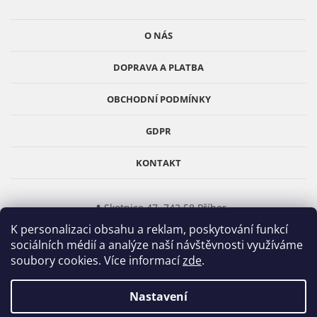
r
a
v
t
O NÁS
k
í
y
DOPRAVA A PLATBA
v
ý
p
OBCHODNÍ PODMÍNKY
i
s
GDPR
u
KONTAKT
📍 Skotnice 47, 742 58 Příbor
K personalizaci obsahu a reklam, poskytování funkcí
📞
777 312 905
(Po–Pá 8–17)
sociálních médií a analýze naší návštěvnosti využíváme
✉️
info@obklady-cz.cz
soubory cookies. Více informací
zde
.
E-shop
Obklady-cz.cz
–
Základ vašeho domova.
Nastavení