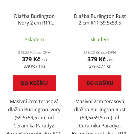
Dlažba Burlington
Dlažba Burlington Rust
Ivory 2 cm R11
2 cm R11 59,5x59,5
59,5x59,5
Skladem
Skladem
313,22 Kč bez DPH
313,22 Kč bez DPH
379 Kč
379 Kč
/ ks
/ ks
Měrná
Měrná
379 Kč / 1 ks
379 Kč / 1 ks
cena:
cena:
DO KOŠÍKU
DO KOŠÍKU
Masivní 2cm terasová
Masivní 2cm terasová
dlažba Burlington Ivory
dlažba Burlington Rust
(59,5x59,5 cm) od
(59,5x59,5 cm) od
Ceramika Paradyz.
Ceramika Paradyz.
Bezpečný protiskluz R11,
Bezpečný protiskluz R11,