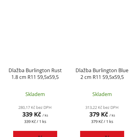
Dlažba Burlington Rust
Dlažba Burlington Blue
1.8 cm R11 59,5x59,5
2 cm R11 59,5x59,5
Skladem
Skladem
280,17 Kč bez DPH
313,22 Kč bez DPH
339 Kč
379 Kč
/ ks
/ ks
Měrná
Měrná
339 Kč / 1 ks
379 Kč / 1 ks
cena:
cena: