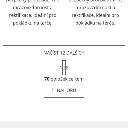
mrazuvzdornost a
mrazuvzdornost a
rektifikace. Ideální pro
rektifikace. Ideální pro
pokládku na terče.
pokládku na terče.
NAČÍST 12 DALŠÍCH
S
1
6
t
r
O
70
položek celkem
á
v
n
l
k
NAHORU
á
o
d
v
a
á
Z
c
n
á
í
í
p
p