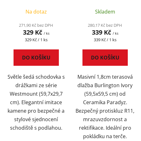
59,5x59,5
Na dotaz
Skladem
271,90 Kč bez DPH
280,17 Kč bez DPH
329 Kč
339 Kč
/ ks
/ ks
Měrná
Měrná
329 Kč / 1 ks
339 Kč / 1 ks
cena:
cena:
DO KOŠÍKU
DO KOŠÍKU
Světle šedá schodovka s
Masivní 1,8cm terasová
drážkami ze série
dlažba Burlington Ivory
Westmount (59,7x29,7
(59,5x59,5 cm) od
cm). Elegantní imitace
Ceramika Paradyz.
kamene pro bezpečné a
Bezpečný protiskluz R11,
stylové sjednocení
mrazuvzdornost a
schodiště s podlahou.
rektifikace. Ideální pro
pokládku na terče.