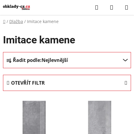
Přejít
Hledat
NÁKUP
na
KOŠÍK
obsah
Domů
/
Dlažba
/
Imitace kamene
Imitace kamene
Ř
Řadit podle:
Nejlevnější
a
z
e
OTEVŘÍT FILTR
n
í
V
p
ý
r
p
o
i
d
s
u