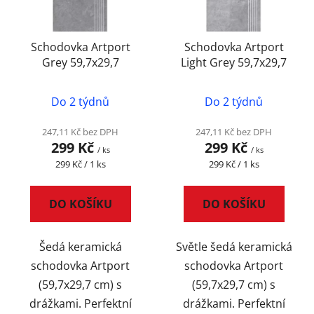
p
k
r
t
Schodovka Artport
Schodovka Artport
o
ů
Grey 59,7x29,7
Light Grey 59,7x29,7
d
u
Do 2 týdnů
Do 2 týdnů
k
t
247,11 Kč bez DPH
247,11 Kč bez DPH
ů
299 Kč
299 Kč
/ ks
/ ks
Měrná
Měrná
299 Kč / 1 ks
299 Kč / 1 ks
cena:
cena:
DO KOŠÍKU
DO KOŠÍKU
Šedá keramická
Světle šedá keramická
schodovka Artport
schodovka Artport
(59,7x29,7 cm) s
(59,7x29,7 cm) s
drážkami. Perfektní
drážkami. Perfektní