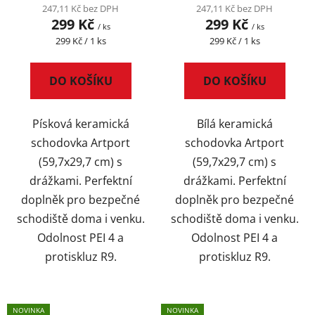
247,11 Kč bez DPH
247,11 Kč bez DPH
299 Kč
299 Kč
/ ks
/ ks
Měrná
Měrná
299 Kč / 1 ks
299 Kč / 1 ks
cena:
cena:
DO KOŠÍKU
DO KOŠÍKU
Písková keramická
Bílá keramická
schodovka Artport
schodovka Artport
(59,7x29,7 cm) s
(59,7x29,7 cm) s
drážkami. Perfektní
drážkami. Perfektní
doplněk pro bezpečné
doplněk pro bezpečné
schodiště doma i venku.
schodiště doma i venku.
Odolnost PEI 4 a
Odolnost PEI 4 a
protiskluz R9.
protiskluz R9.
NOVINKA
NOVINKA