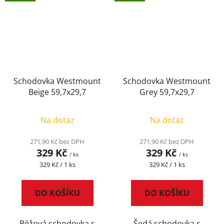
Schodovka Westmount
Schodovka Westmount
Beige 59,7x29,7
Grey 59,7x29,7
Na dotaz
Na dotaz
271,90 Kč bez DPH
271,90 Kč bez DPH
329 Kč
329 Kč
/ ks
/ ks
Měrná
Měrná
329 Kč / 1 ks
329 Kč / 1 ks
cena:
cena:
DO KOŠÍKU
DO KOŠÍKU
Béžová schodovka s
Šedá schodovka s